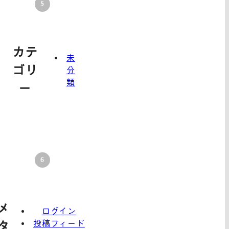
カテ
未
ゴリ
分
類
ー
メ
ログイン
投稿フィード
タ