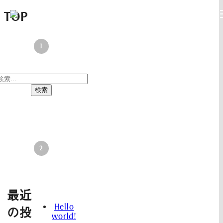
TOP
検
索:
最近
Hello
の投
world!