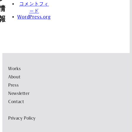
コメントフィ
情
ード
WordPress.org
報
Works
About
Press
Newsletter
Contact
Privacy Policy