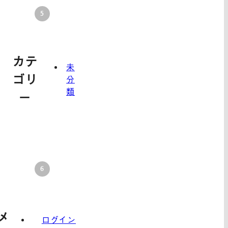
カテ
未
ゴリ
分
類
ー
メ
ログイン