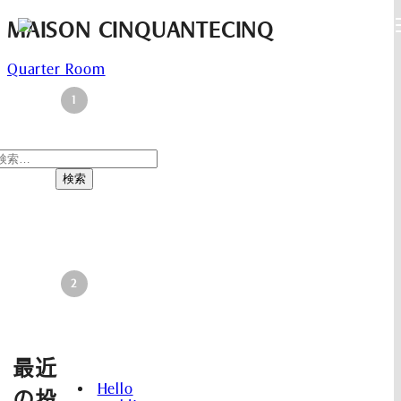
MAISON CINQUANTECINQ
Quarter Room
投
稿
ナ
検
ビ
索:
ゲ
ー
シ
ョ
ン
最近
Hello
の投