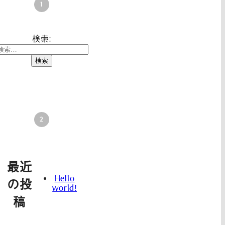
検索:
最近
Hello
の投
world!
稿