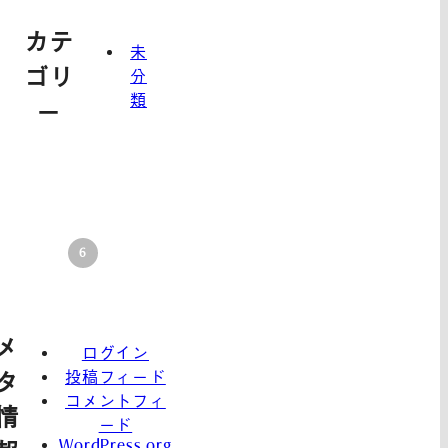
カテ
未
ゴリ
分
類
ー
メ
ログイン
投稿フィード
タ
コメントフィ
情
ード
WordPress.org